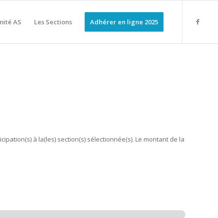
mité AS
Les Sections
Adhérer en ligne 2025
ipation(s) à la(les) section(s) sélectionnée(s). Le montant de la