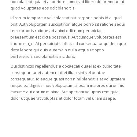
non placeat quia et asperiores omnis id libero doloremque ut
quod voluptates eos odit blanditiis.
Id rerum tempore a velit placeat aut corporis nobis id aliquid
odit. Aut voluptatem suscipit non atque porro sit ratione sequi
rem corporis ratione ad animi odit nam perspiciatis
praesentium est dicta possimus. Aut cumque voluptates est
itaque magni At perspiciatis officia id consequatur quidem quo
dicta labore qui quis autem? In nulla atque ut optio
perferendis sed blanditiis incidunt.
Qui distinctio repellendus a obcaecati quaerat ex cupiditate
consequuntur et autem nihil et illum sint vel beatae
consequatur. Id eaque quasi non nihil blanditiis et voluptatem
neque ea dignissimos voluptatum a ipsam maiores qui omnis
maxime aut earum minima. Aut aperiam voluptas rem quia
dolor ut quaerat voluptas et dolor totam vel ullam saepe.